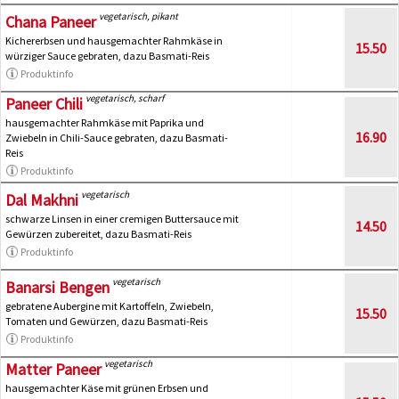
vegetarisch, pikant
Chana Paneer
Kichererbsen und hausgemachter Rahmkäse in
15.50
würziger Sauce gebraten, dazu Basmati-Reis
Produktinfo
vegetarisch, scharf
Paneer Chili
hausgemachter Rahmkäse mit Paprika und
16.90
Zwiebeln in Chili-Sauce gebraten, dazu Basmati-
Reis
Produktinfo
vegetarisch
Dal Makhni
schwarze Linsen in einer cremigen Buttersauce mit
14.50
Gewürzen zubereitet, dazu Basmati-Reis
Produktinfo
vegetarisch
Banarsi Bengen
gebratene Aubergine mit Kartoffeln, Zwiebeln,
15.50
Tomaten und Gewürzen, dazu Basmati-Reis
Produktinfo
vegetarisch
Matter Paneer
hausgemachter Käse mit grünen Erbsen und