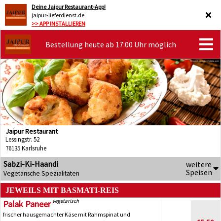
Deine Jaipur Restaurant-App!
jaipur-lieferdienst.de
>> APP INSTALLIEREN
Bestellung heute ab 17:00 Uhr möglich
Jaipur Restaurant
Lessingstr. 52
76135 Karlsruhe
Sabzi-Ki-Haandi
weitere
Speisen
Vegetarische Spezialitäten
JEWEILS MIT BASMATI-REIS
vegetarisch
Palak Paneer
frischer hausgemachter Käse mit Rahmspinat und