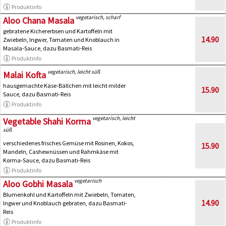
Produktinfo
vegetarisch, scharf
Aloo Chana Masala
gebratene Kichererbsen und Kartoffeln mit
14.90
Zwiebeln, Ingwer, Tomaten und Knoblauch in
Masala-Sauce, dazu Basmati-Reis
Produktinfo
vegetarisch, leicht süß
Malai Kofta
hausgemachte Käse-Bällchen mit leicht milder
15.90
Sauce, dazu Basmati-Reis
Produktinfo
vegetarisch, leicht
Vegetable Shahi Korma
süß
verschiedenes frisches Gemüse mit Rosinen, Kokos,
15.90
Mandeln, Cashewnüssen und Rahmkäse mit
Korma-Sauce, dazu Basmati-Reis
Produktinfo
vegetarisch
Aloo Gobhi Masala
Blumenkohl und Kartoffeln mit Zwiebeln, Tomaten,
14.90
Ingwer und Knoblauch gebraten, dazu Basmati-
Reis
Produktinfo