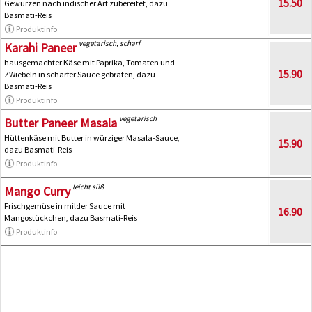
15.50
Gewürzen nach indischer Art zubereitet, dazu
Basmati-Reis
Produktinfo
vegetarisch, scharf
Karahi Paneer
hausgemachter Käse mit Paprika, Tomaten und
15.90
ZWiebeln in scharfer Sauce gebraten, dazu
Basmati-Reis
Produktinfo
vegetarisch
Butter Paneer Masala
Hüttenkäse mit Butter in würziger Masala-Sauce,
15.90
dazu Basmati-Reis
Produktinfo
leicht süß
Mango Curry
Frischgemüse in milder Sauce mit
16.90
Mangostückchen, dazu Basmati-Reis
Produktinfo