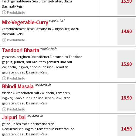
15.50
frisch gemahlenen Gewürzen gebraten, dazu
Basmati-Reis
Produktinfo
vegetarisch
Mix-Vegetable-Curry
verschiedene frische Gemüse in Currysauce, dazu
14.90
Basmati-Reis
Produktinfo
vegetarisch
Tandoori Bharta
ganze Auberginen über offener Flamme im Tandoor
gegrillt, püriert, mit Kräutern gewürzt und mit
15.90
Zwiebeln, Ingwer, Knoblauch und Tomaten
gebraten, dazu Basmati-Reis
Produktinfo
vegetarisch
Bhindi Masala
frische Okraschoten mit Zwiebeln, Tomaten,
16.90
Ingwer, Knoblauch und indischen Gewürzen
gebraten, dazu Basmati-Reis
Produktinfo
vegetarisch
Jaipuri Dal
gelbe Linsen mit einer besonderen
14.50
Gewürzmischung mit Tomaten in Buttersauce
gebraten, dazu Basmati-Reis